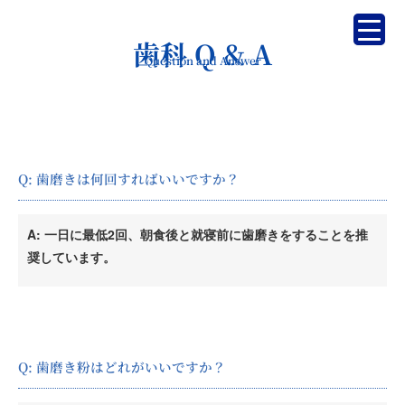
内
容
歯科 Q & A​
を
Question and Answer
ス
キ
ッ
プ
Q: 歯磨きは何回すればいいですか？
A: 一日に最低2回、朝食後と就寝前に歯磨きをすることを推
奨しています。
Q: 歯磨き粉はどれがいいですか？