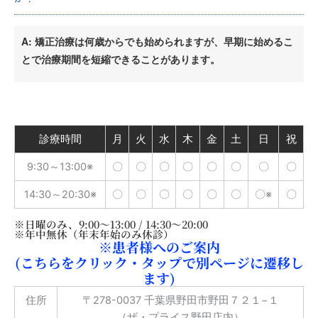
A: 矯正治療は何歳からでも始められますが、早期に始めるこ
とで治療期間を短縮できることがあります。
診療時間
月
火
水
木
金
土
日
祝
9:30～13:00※
〇
〇
〇
〇
〇
〇
〇
〇
14:30～20:30※
〇
〇
〇
〇
〇
〇
〇※
〇
※日曜のみ、9:00～13:00 / 14:30～20:00
※年中無休（年末年始のみ休診）
※患者様へのご案内
(こちらをクリック・タップで別ページに遷移し
ます)
住所
〒278-0037 千葉県野田市野田７２１−１
（ザ・プライス野田店内）